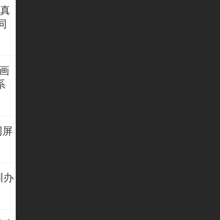
仪真
同
】
画
系
同屏
训办